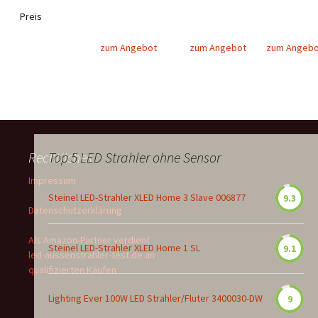
Preis
zum Angebot
zum Angebot
zum Angebo
Rechtliches
Top 5 LED Strahler ohne Sensor
Impressum
Steinel LED-Strahler XLED Home 3 Slave 006877
9.3
Datenschutzerklärung
Als Amazon-Partner verdient
Steinel LED-Strahler XLED Home 1 SL
9.1
led-aussenstrahler-test.de an
qualifizierten Käufen
Lighting Ever 100W LED Strahler/Fluter 3400030-DW
9