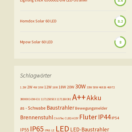
Lighting EVER 6500002-DW LED-Strahler
8.6
Homdox Solar 60 LED
8.2
Mpow Solar 60 LED
8
Schlagwörter
30W
2W
12W
18W
20W
1.2W
4W
10W
16W
33W
50W
46926
46972
A++
Akku
3800003-DW-EU
1171250503
1171260301
Baustrahler
as - Schwabe
Bewegungsmelder
Fluter
IP44
Brennenstuhl
IP54
ChiliTec
CLB2-A33Y
LED
IP65
LED-Baustrahler
IP55
IP66
LE