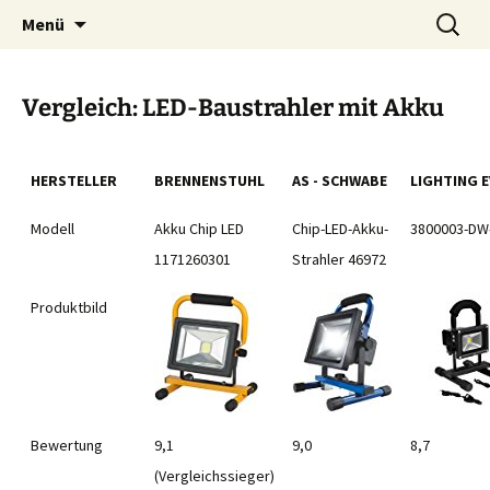
Zum
Suchen
Menü
Inhalt
nach:
springen
Vergleich: LED-Baustrahler mit Akku
HERSTELLER
BRENNENSTUHL
AS - SCHWABE
LIGHTING 
Modell
Akku Chip LED
Chip-LED-Akku-
3800003-DW
1171260301
Strahler 46972
Produktbild
Bewertung
9,1
9,0
8,7
(Vergleichssieger)