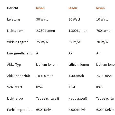
Bericht
lesen
lesen
lesen
Leistung
30 Watt
20 Watt
10 Watt
Lichtstrom
2.250 Lumen
1.300 Lumen
700 Lumen
Wirkungsgrad
75 lm/W
65 lm/W
70 lm/W
Energieeffizienz
A
A+
A+
Akku-Typ
Lithium-Ionen
Lithium-Ionen
Lithium-Ione
Akku-Kapazität
10.400 mAh
4.400 mAh
2.200 mAh
Schutzart
IP54
IP54
IP65
Lichtfarbe
Tageslichtweiß
Neutralweiß
Tageslichtw
Farbtemperatur
6500 Kelvin
4.000 Kelvin
6.000 Kelvin