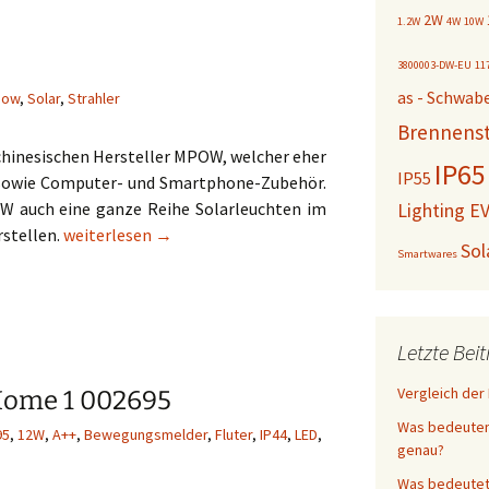
2W
1.2W
4W
10W
3800003-DW-EU
11
as - Schwab
pow
,
Solar
,
Strahler
Brennenst
hinesischen Hersteller MPOW, welcher eher
IP65
IP55
 sowie Computer- und Smartphone-Zubehör.
W auch eine ganze Reihe Solarleuchten im
Lighting E
Mpow Solar 60 LED
rstellen.
weiterlesen
→
Sol
Smartwares
Letzte Bei
Vergleich der
Home 1 002695
Was bedeuten 
95
,
12W
,
A++
,
Bewegungsmelder
,
Fluter
,
IP44
,
LED
,
genau?
Was bedeutet 