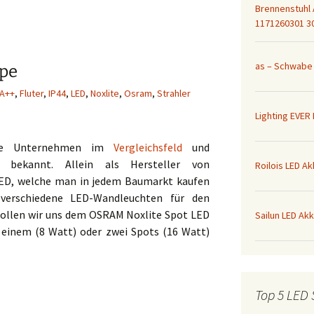
Brennenstuhl 
1171260301 3
as – Schwabe 
pe
A++
,
Fluter
,
IP44
,
LED
,
Noxlite
,
Osram
,
Strahler
Lighting EVER
ste Unternehmen im
Vergleichsfeld
und
an bekannt. Allein als Hersteller von
Roilois LED A
LED, welche man in jedem Baumarkt kaufen
 verschiedene LED-Wandleuchten für den
 wollen wir uns dem OSRAM Noxlite Spot LED
Sailun LED Ak
inem (8 Watt) oder zwei Spots (16 Watt)
Top 5 LED 