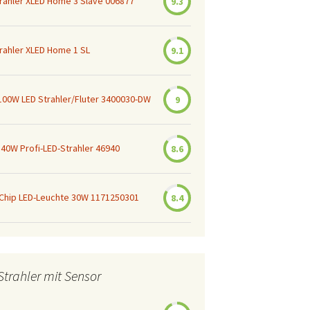
trahler XLED Home 3 Slave 006877
9.3
33W
EU 10W
Chilitec LED-Baustrahler
Roilois LED Akku
trahler XLED Home 1 SL
9.1
30W
Baustrahler 30W
NPH LED-Baustrahler 20
Sailun LED Akku
Watt
Baustrahler 30W
 100W LED Strahler/Fluter 3400030-DW
9
40W Profi-LED-Strahler 46940
8.6
 Chip LED-Leuchte 30W 1171250301
8.4
Strahler mit Sensor