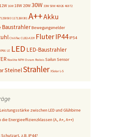
30W
12W
18W
20W
16W
33W
50W
46926
46972
A++
Akku
71250503
1171260301
Baustrahler
e
Bewegungsmelder
Fluter
IP44
uhl
IP54
ChiliTec
CLB2-A33Y
LED
LED-Baustrahler
IP66
LE
VER
Sailun
Sensor
Noxlite
NPH
Osram
Roilois
Strahler
Steinel
ar
XSolar L-S
träge
 Leistungsstärke zwischen LED und Glühbirne
die Energieeffizienzklassen (A, A+, A++)
Schutzart, z.B. IP44?