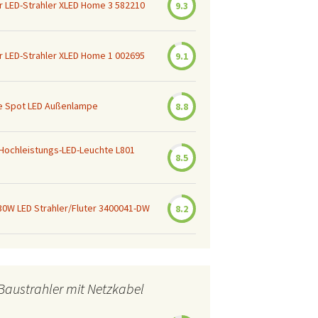
r LED-Strahler XLED Home 3 582210
9.3
r LED-Strahler XLED Home 1 002695
9.1
e Spot LED Außenlampe
8.8
Hochleistungs-LED-Leuchte L801
8.5
 30W LED Strahler/Fluter 3400041-DW
8.2
Baustrahler mit Netzkabel