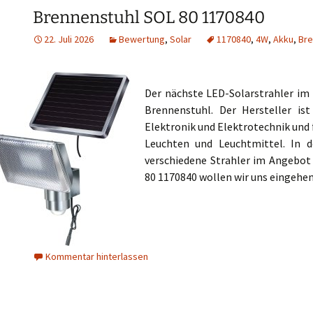
Lighting EVER 6500002-
DW
Brennenstuhl SOL 80 1170840
Was ist eine
DW LED-Strahler
Farbtemperatur?
22. Juli 2026
Bewertung
,
Solar
1170840
,
4W
,
Akku
,
Bre
as – Schw
Homdox Solar 60 LED
LED-Strah
Was bedeutet Schutzart,
Strahler
z.B. IP44?
Brennens
Der nächste LED-Solarstrahler im
Mpow Solar 60 LED
Leuchte 
Vergleich der
Strahler
Brennenstuhl. Der Hersteller i
Leistungsstärke
zwischen LED und
SAILUN 1
Elektronik und Elektrotechnik und 
Glühbirne
Fluter/Str
Leuchten und Leuchtmittel. In d
verschiedene Strahler im Angebot
Neuer Trend
80 1170840 wollen wir uns eingehe
Solarbrunnen für den
Garten
Archiv
Kommentar hinterlassen