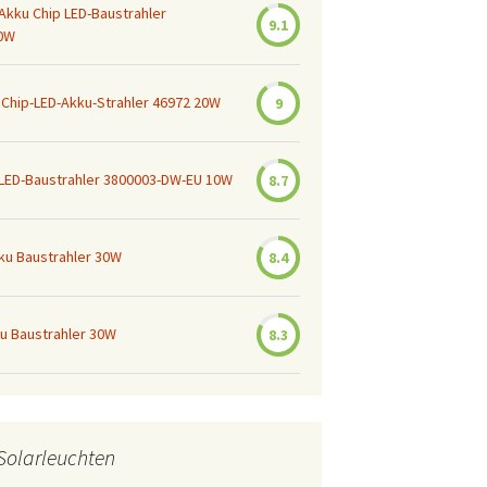
Akku Chip LED-Baustrahler
9.1
0W
Chip-LED-Akku-Strahler 46972 20W
9
 LED-Baustrahler 3800003-DW-EU 10W
8.7
kku Baustrahler 30W
8.4
ku Baustrahler 30W
8.3
Solarleuchten