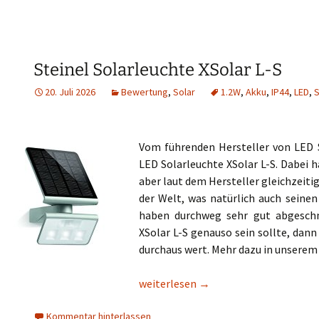
Steinel Solarleuchte XSolar L-S
20. Juli 2026
Bewertung
,
Solar
1.2W
,
Akku
,
IP44
,
LED
,
S
Vom führenden Hersteller von LED 
LED Solarleuchte XSolar L-S. Dabei h
aber laut dem Hersteller gleichzeiti
der Welt, was natürlich auch seinen
haben durchweg sehr gut abgeschni
XSolar L-S genauso sein sollte, dann
durchaus wert. Mehr dazu in unserem 
Steinel Solarleuchte XSolar L-S
weiterlesen
→
Kommentar hinterlassen