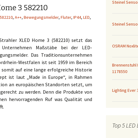
Steinel Senso
Home 3 582210
582210
,
A++
,
Bewegungsmelder
,
Fluter
,
IP44
,
LED
,
Steinel Senso
Strahler XLED Home 3 (582210) setzt das
OSRAM Noxlit
ik Unternehmen Maßstäbe bei der LED-
ungsmelder. Das Traditionsunternehmen
rdrhein-Westfalen ist seit 1959 im Bereich
Brennenstuhl 
 somit auf eine lange erfolgreiche Historie
1178550
zept ist laut „Made in Europe“, in Rahmen
ktion an europäischen Standorten setzt, um
Lighting Ever
gerecht zu werden. Denn die Produkte von
inen hervorragenden Ruf was Qualität und
t.
Top 5 LED 