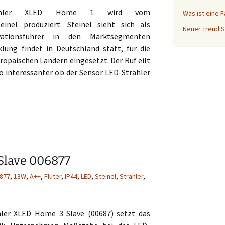
rahler XLED Home 1 wird vom
Was ist eine 
einel produziert. Steinel sieht sich als
Neuer Trend S
vationsführer in den Marktsegmenten
lung findet in Deutschland statt, für die
opäischen Ländern eingesetzt. Der Ruf eilt
o interessanter ob der Sensor LED-Strahler
D-Strahler XLED Home 1 002695
Slave 006877
877
,
18W
,
A++
,
Fluter
,
IP44
,
LED
,
Steinel
,
Strahler
,
hler XLED Home 3 Slave (
00687
) setzt das