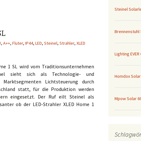
Steinel Solarl
Brennenstuhl
SL
W
,
A++
,
Fluter
,
IP44
,
LED
,
Steinel
,
Strahler
,
XLED
Lighting EVER
me 1 SL wird vom Traditionsunternehmen
einel sieht sich als Technologie- und
Homdox Solar
n Marktsegmenten Lichtsteuerung durch
schland statt, für die Produktion werden
ern eingesetzt. Der Ruf eilt Steinel als
Mpow Solar 6
ssanter ob der LED-Strahler XLED Home 1
 1 SL
Schlagwör