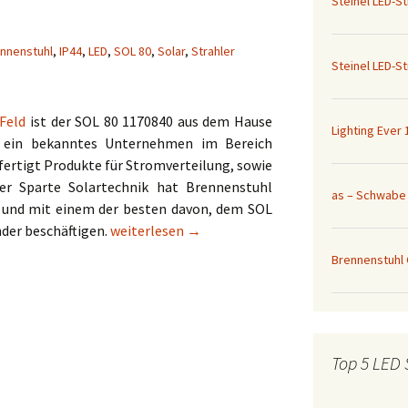
Steinel LED-S
Außenlampe
nnenstuhl
,
IP44
,
LED
,
SOL 80
,
Solar
,
Strahler
abe 40W Profi-
Brennenstuhl
Steinel LED-S
ler 46940
Hochleistungs-LED-
Leuchte L801 1178550
tuhl Chip LED-
Feld
ist der SOL 80 1170840 aus dem Hause
30W 1171250301
Lighting Ever 30W LED
Lighting Ever
Strahler/Fluter 3400041-
st ein bekanntes Unternehmen im Bereich
DW
50W LED
fertigt Produkte für Stromverteilung, sowie
ahler
er Sparte Solartechnik hat Brennenstuhl
as – Schwabe 
 und mit einem der besten davon, dem SOL
Brennenstuhl SOL 80 1170840
nder beschäftigen.
weiterlesen
→
Brennenstuhl
Top 5 LED 