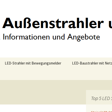
LED-Strahler mit Bewegungsmelder
LED-Baustrahler mit Net
ED-Strahler
Bewertungen
Steinel Sensor LED-
Bewertungen
e 3 Slave
Strahler XLED Home 3
582210
Vergleich
Vergleich
ED-Strahler
Steinel Sensor LED-
e 1 SL
Angebote
Strahler XLED Home 1
Angebote
Top 5 LED 
002695
Ever 100W LED
Fluter 3400030-
OSRAM Noxlite Spot LED