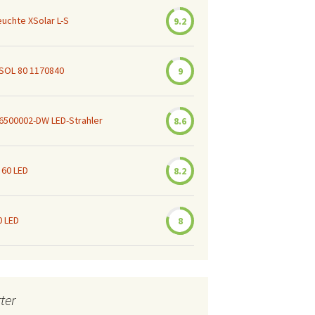
euchte XSolar L-S
9.2
 SOL 80 1170840
9
 6500002-DW LED-Strahler
8.6
 60 LED
8.2
0 LED
8
ter