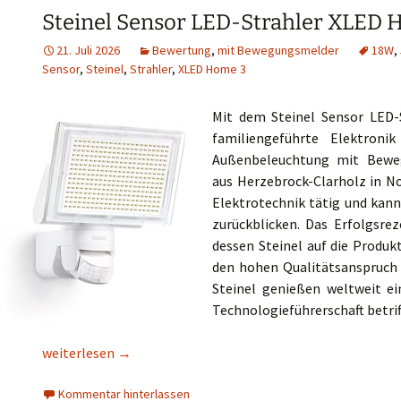
Steinel Sensor LED-Strahler XLED 
21. Juli 2026
Bewertung
,
mit Bewegungsmelder
18W
,
Sensor
,
Steinel
,
Strahler
,
XLED Home 3
Mit dem Steinel Sensor LED-
familiengeführte Elektron
Außenbeleuchtung mit Beweg
aus Herzebrock-Clarholz in No
Elektrotechnik tätig und kann
zurückblicken. Das Erfolgsre
dessen Steinel auf die Produ
den hohen Qualitätsanspruch 
Steinel genießen weltweit e
Technologieführerschaft betriff
Steinel Sensor LED-Strahler XLED Home 3 582210
weiterlesen
→
Kommentar hinterlassen