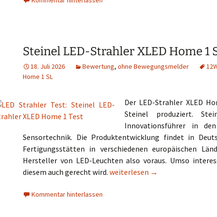
Kommentar hinterlassen
Steinel LED-Strahler XLED Home 1 
18. Juli 2026
Bewertung
,
ohne Bewegungsmelder
12
Home 1 SL
Der LED-Strahler XLED Ho
Steinel produziert. St
Innovationsführer in de
Sensortechnik. Die Produktentwicklung findet in Deut
Fertigungsstätten in verschiedenen europäischen Länd
Hersteller von LED-Leuchten also voraus. Umso intere
Steinel LED-Strahler XLED Home
diesem auch gerecht wird.
weiterlesen
→
Kommentar hinterlassen