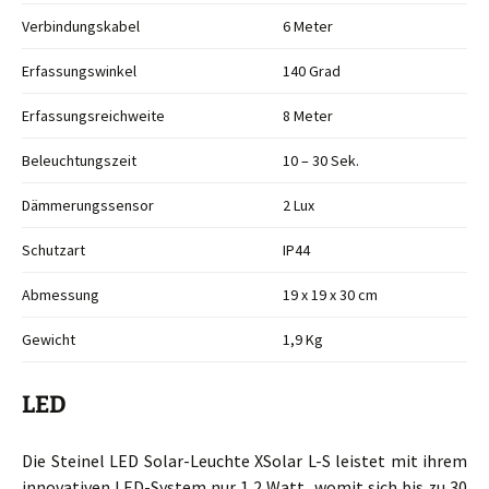
Verbindungskabel
6 Meter
Erfassungswinkel
140 Grad
Erfassungsreichweite
8 Meter
Beleuchtungszeit
10 – 30 Sek.
Dämmerungssensor
2 Lux
Schutzart
IP44
Abmessung
19 x 19 x 30 cm
Gewicht
1,9 Kg
LED
Die Steinel LED Solar-Leuchte XSolar L-S leistet mit ihrem
innovativen LED-System nur 1,2 Watt, womit sich bis zu 30