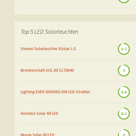
Top 5 LED Solarleuchten
Steinel Solarleuchte XSolar L-S
9.2
Brennenstuhl SOL 80 1170840
9
Lighting EVER 6500002-DW LED-Strahler
8.6
Homdox Solar 60 LED
8.2
Mpow Solar 60 LED
8