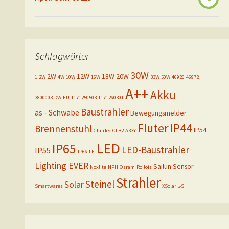
Schlagwörter
30W
2W
12W
18W
20W
1.2W
4W
10W
16W
33W
50W
46926
46972
A++
Akku
3800003-DW-EU
1171250503
1171260301
Baustrahler
as - Schwabe
Bewegungsmelder
Fluter
IP44
Brennenstuhl
IP54
ChiliTec
CLB2-A33Y
LED
IP65
LED-Baustrahler
IP55
IP66
LE
Lighting EVER
Sailun
Sensor
Noxlite
NPH
Osram
Roilois
Strahler
Steinel
Solar
Smartwares
XSolar L-S