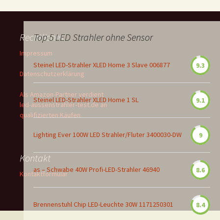
Rechtliches
Top 5 LED Strahler ohne Sensor
Impressum
Steinel LED-Strahler XLED Home 3 Slave 006877
9.3
Datenschutzerklärung
Als Amazon-Partner verdient
Steinel LED-Strahler XLED Home 1 SL
9.1
led-aussenstrahler-test.de an
qualifizierten Käufen
Lighting Ever 100W LED Strahler/Fluter 3400030-DW
9
Kontakt
as – Schwabe 40W Profi-LED-Strahler 46940
8.6
Kontaktformular
Brennenstuhl Chip LED-Leuchte 30W 1171250301
8.4