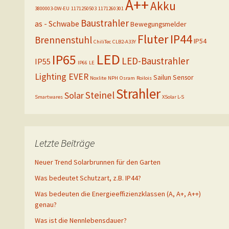
A++
Akku
3800003-DW-EU
1171250503
1171260301
Baustrahler
as - Schwabe
Bewegungsmelder
Fluter
IP44
Brennenstuhl
IP54
ChiliTec
CLB2-A33Y
LED
IP65
LED-Baustrahler
IP55
IP66
LE
Lighting EVER
Sailun
Sensor
Noxlite
NPH
Osram
Roilois
Strahler
Steinel
Solar
Smartwares
XSolar L-S
Letzte Beiträge
Neuer Trend Solarbrunnen für den Garten
Was bedeutet Schutzart, z.B. IP44?
Was bedeuten die Energieeffizienzklassen (A, A+, A++)
genau?
Was ist die Nennlebensdauer?