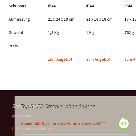
Schutzart
IP44
IP44
IP44
Abmessung
21 x 24 x 18 cm
21 x 18 x 18 cm
17 x 1
Gewicht
1,3 Kg
1 Kg
762 g
Preis
zum Angebot
zum Angebot
zum A
Rechtliches
Top 5 LED Strahler ohne Sensor
Impressum
Steinel LED-Strahler XLED Home 3 Slave 006877
9.3
Datenschutzerklärung