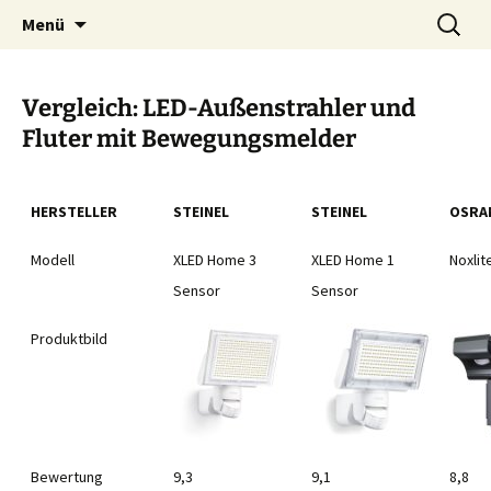
Zum
Suchen
Menü
Inhalt
nach:
springen
Vergleich: LED-Außenstrahler und
Fluter mit Bewegungsmelder
HERSTELLER
STEINEL
STEINEL
OSRA
Modell
XLED Home 3
XLED Home 1
Noxlit
Sensor
Sensor
Produktbild
Bewertung
9,3
9,1
8,8