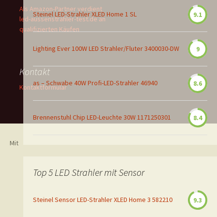
Als Amazon-Partner verdient
Steinel LED-Strahler XLED Home 1 SL
9.1
led-aussenstrahler-test.de an
qualifizierten Käufen
Lighting Ever 100W LED Strahler/Fluter 3400030-DW
9
Kontakt
as – Schwabe 40W Profi-LED-Strahler 46940
8.6
Kontaktformular
Brennenstuhl Chip LED-Leuchte 30W 1171250301
8.4
Mit
Top 5 LED Strahler mit Sensor
Steinel Sensor LED-Strahler XLED Home 3 582210
9.3