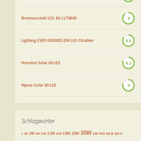
Brennenstuhl SOL 80 1170840
9
Lighting EVER 6500002-DW LED-Strahler
8.6
Homdox Solar 60 LED
8.2
Mpow Solar 60 LED
8
Schlagwörter
30W
2W
12W
18W
20W
1.2W
4W
10W
16W
33W
50W
46926
46972