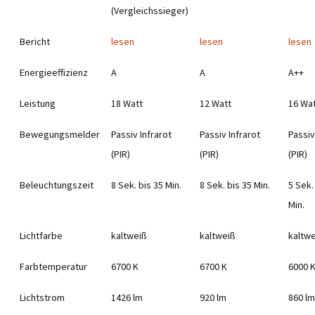
(Vergleichssieger)
Bericht
lesen
lesen
lesen
Energieeffizienz
A
A
A++
Leistung
18 Watt
12 Watt
16 Wa
Bewegungsmelder
Passiv Infrarot
Passiv Infrarot
Passiv
(PIR)
(PIR)
(PIR)
Beleuchtungszeit
8 Sek. bis 35 Min.
8 Sek. bis 35 Min.
5 Sek.
Min.
Lichtfarbe
kaltweiß
kaltweiß
kaltw
Farbtemperatur
6700 K
6700 K
6000 
Lichtstrom
1426 lm
920 lm
860 lm