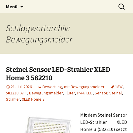
Zum
Suchen
Menü
Inhalt
nach:
springen
Schlagwortarchiv:
Bewegungsmelder
Steinel Sensor LED-Strahler XLED
Home 3 582210
21. Juli 2026
Bewertung
,
mit Bewegungsmelder
18W
,
582210
,
A++
,
Bewegungsmelder
,
Fluter
,
IP44
,
LED
,
Sensor
,
Steinel
,
Strahler
,
XLED Home 3
Mit dem Steinel Sensor
LED-Strahler XLED
Home 3 (582210) setzt