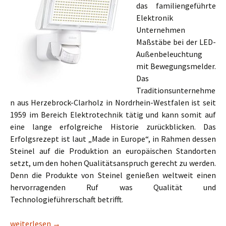
das familiengeführte
Elektronik
Unternehmen
Maßstäbe bei der LED-
Außenbeleuchtung
mit Bewegungsmelder.
Das
Traditionsunternehme
n aus Herzebrock-Clarholz in Nordrhein-Westfalen ist seit
1959 im Bereich Elektrotechnik tätig und kann somit auf
eine lange erfolgreiche Historie zurückblicken. Das
Erfolgsrezept ist laut „Made in Europe“, in Rahmen dessen
Steinel auf die Produktion an europäischen Standorten
setzt, um den hohen Qualitätsanspruch gerecht zu werden.
Denn die Produkte von Steinel genießen weltweit einen
hervorragenden Ruf was Qualität und
Technologieführerschaft betrifft.
Steinel Sensor LED-Strahler XLED Home 3 582210
weiterlesen
→