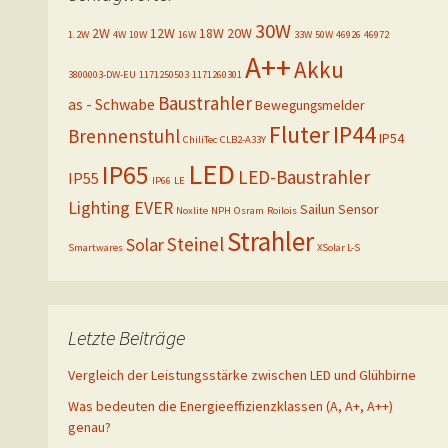
30W
2W
12W
18W
20W
1.2W
4W
10W
16W
33W
50W
46926
46972
A++
Akku
3800003-DW-EU
1171250503
1171260301
Baustrahler
as - Schwabe
Bewegungsmelder
Fluter
IP44
Brennenstuhl
IP54
ChiliTec
CLB2-A33Y
LED
IP65
LED-Baustrahler
IP55
IP66
LE
Lighting EVER
Sailun
Sensor
Noxlite
NPH
Osram
Roilois
Strahler
Steinel
Solar
Smartwares
XSolar L-S
Letzte Beiträge
Vergleich der Leistungsstärke zwischen LED und Glühbirne
Was bedeuten die Energieeffizienzklassen (A, A+, A++)
genau?