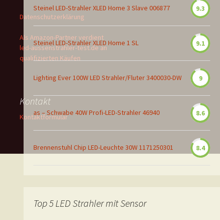
Steinel LED-Strahler XLED Home 3 Slave 006877
9.3
Datenschutzerklärung
Als Amazon-Partner verdient
Steinel LED-Strahler XLED Home 1 SL
9.1
led-aussenstrahler-test.de an
qualifizierten Käufen
Lighting Ever 100W LED Strahler/Fluter 3400030-DW
9
Kontakt
as – Schwabe 40W Profi-LED-Strahler 46940
8.6
Kontaktformular
Brennenstuhl Chip LED-Leuchte 30W 1171250301
8.4
Top 5 LED Strahler mit Sensor