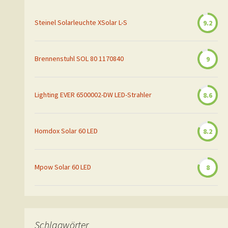
Steinel Solarleuchte XSolar L-S
9.2
Brennenstuhl SOL 80 1170840
9
Lighting EVER 6500002-DW LED-Strahler
8.6
Homdox Solar 60 LED
8.2
Mpow Solar 60 LED
8
Schlagwörter