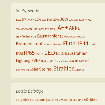
Schlagwörter
30W
2W
12W
18W
20W
1.2W
4W
10W
16W
33W
50W
46926
46972
A++
Akku
3800003-DW-EU
1171250503
1171260301
Baustrahler
as - Schwabe
Bewegungsmelder
Fluter
IP44
Brennenstuhl
IP54
ChiliTec
CLB2-A33Y
LED
IP65
LED-Baustrahler
IP55
IP66
LE
Lighting EVER
Sailun
Sensor
Noxlite
NPH
Osram
Roilois
Strahler
Steinel
Solar
Smartwares
XSolar L-S
Letzte Beiträge
Vergleich der Leistungsstärke zwischen LED und Glühbirne