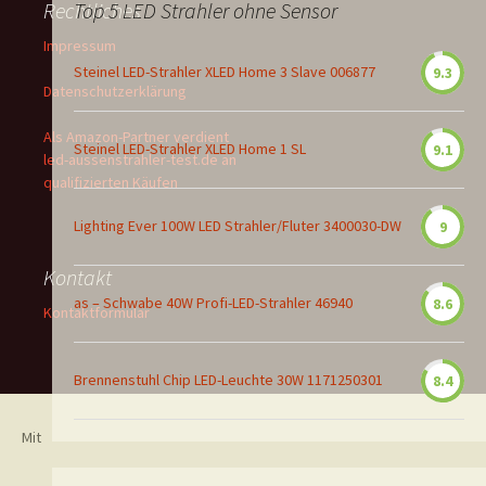
Rechtliches
Top 5 LED Strahler ohne Sensor
Impressum
Steinel LED-Strahler XLED Home 3 Slave 006877
9.3
Datenschutzerklärung
Als Amazon-Partner verdient
Steinel LED-Strahler XLED Home 1 SL
9.1
led-aussenstrahler-test.de an
qualifizierten Käufen
Lighting Ever 100W LED Strahler/Fluter 3400030-DW
9
Kontakt
as – Schwabe 40W Profi-LED-Strahler 46940
8.6
Kontaktformular
Brennenstuhl Chip LED-Leuchte 30W 1171250301
8.4
Mit