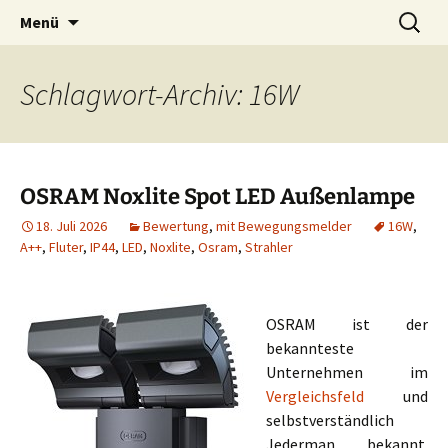
Zum
Suchen
Menü
Inhalt
nach:
springen
Schlagwort-Archiv: 16W
OSRAM Noxlite Spot LED Außenlampe
18. Juli 2026
Bewertung
,
mit Bewegungsmelder
16W
,
A++
,
Fluter
,
IP44
,
LED
,
Noxlite
,
Osram
,
Strahler
OSRAM ist der
bekannteste
Unternehmen im
Vergleichsfeld
und
selbstverständlich
Jederman bekannt.