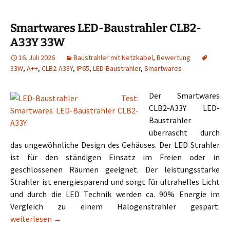
Smartwares LED-Baustrahler CLB2-
A33Y 33W
16. Juli 2026
Baustrahler mit Netzkabel
,
Bewertung
33W
,
A++
,
CLB2-A33Y
,
IP65
,
LED-Baustrahler
,
Smartwares
Der Smartwares
CLB2-A33Y LED-
Baustrahler
überrascht durch
das ungewöhnliche Design des Gehäuses. Der LED Strahler
ist für den ständigen Einsatz im Freien oder in
geschlossenen Räumen geeignet. Der leistungsstarke
Strahler ist energiesparend und sorgt für ultrahelles Licht
und durch die LED Technik werden ca. 90% Energie im
Vergleich zu einem Halogenstrahler gespart.
Smartwares LED-Baustrahler CLB2-A33Y 33W
weiterlesen
→