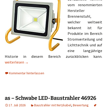
vom renommierten
Hersteller
Brennenstuhl,
welcher weltweit
bekannt ist für
Produkte im Bereich
Stromverteilung und
Lichttechnik und auf
eine langjährige
Historie in diesem Bereich zurückblicken kann.
Brennenstuhl LED-Baustrahler 1171250503 50W
weiterlesen
→
Kommentar hinterlassen
as – Schwabe LED-Baustrahler 46926
17. Juli 2026
Baustrahler mit Netzkabel
,
Bewertung