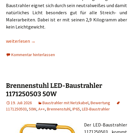
Baustrahler eignet sich durch sein neutralweißes und damit
natürliches Licht besonders gut für alle Streich- und
Malerarbeiten. Dabei ist er mit seinen 2,9 Kilogramm aber
kein Leichtgewicht.
Chilitec LED-Baustrahler 30W
weiterlesen
→
Kommentar hinterlassen
Brennenstuhl LED-Baustrahler
1171250503 50W
19. Juli 2026
Baustrahler mit Netzkabel
,
Bewertung
1171250503
,
50W
,
A++
,
Brennenstuhl
,
IP65
,
LED-Baustrahler
Der LED-Baustrahler
1171250503 kommt