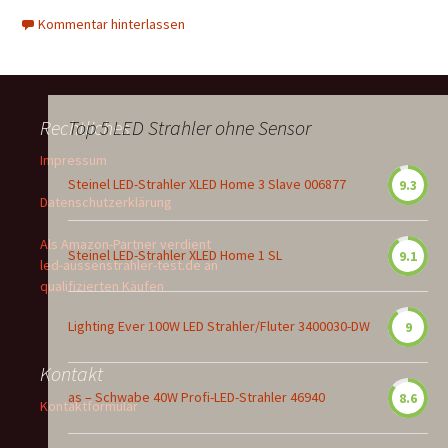
Kommentar hinterlassen
Rechtliches
Top 5 LED Strahler ohne Sensor
Impressum
Steinel LED-Strahler XLED Home 3 Slave 006877
9.3
Datenschutzerklärung
Als Amazon-Partner verdient
Steinel LED-Strahler XLED Home 1 SL
9.1
led-aussenstrahler-test.de an
qualifizierten Käufen
Lighting Ever 100W LED Strahler/Fluter 3400030-DW
9
Kontakt
as – Schwabe 40W Profi-LED-Strahler 46940
8.6
Kontaktformular