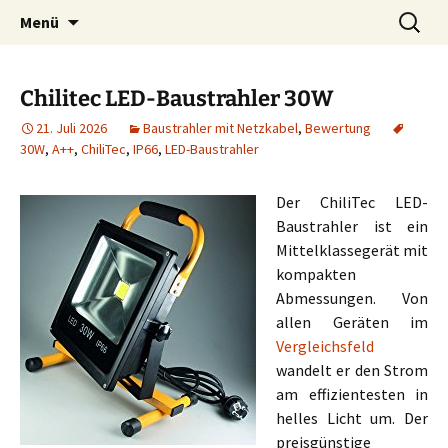
Zum
Suchen
Menü
Inhalt
nach:
springen
Chilitec LED-Baustrahler 30W
21. Juli 2026
Baustrahler mit Netzkabel
,
Bewertung
30W
,
A++
,
ChiliTec
,
IP66
,
LED-Baustrahler
Der ChiliTec LED-
Baustrahler ist ein
Mittelklassegerät mit
kompakten
Abmessungen. Von
allen Geräten im
Vergleichsfeld
wandelt er den Strom
am effizientesten in
helles Licht um. Der
preisgünstige