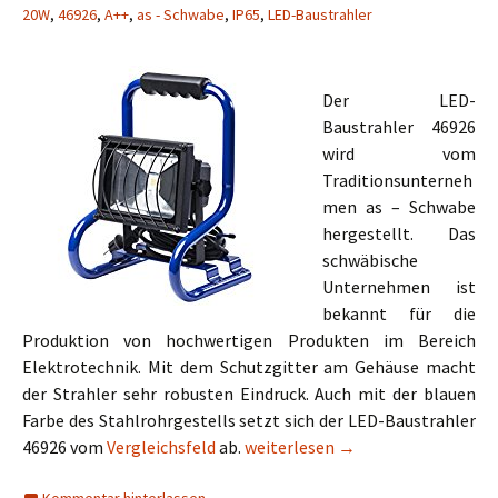
20W
,
46926
,
A++
,
as - Schwabe
,
IP65
,
LED-Baustrahler
Der LED-
Baustrahler 46926
wird vom
Traditionsunterneh
men as – Schwabe
hergestellt. Das
schwäbische
Unternehmen ist
bekannt für die
Produktion von hochwertigen Produkten im Bereich
Elektrotechnik. Mit dem Schutzgitter am Gehäuse macht
der Strahler sehr robusten Eindruck. Auch mit der blauen
Farbe des Stahlrohrgestells setzt sich der LED-Baustrahler
as – Schwabe LED-Baustrahler 46
46926 vom
Vergleichsfeld
ab.
weiterlesen
→