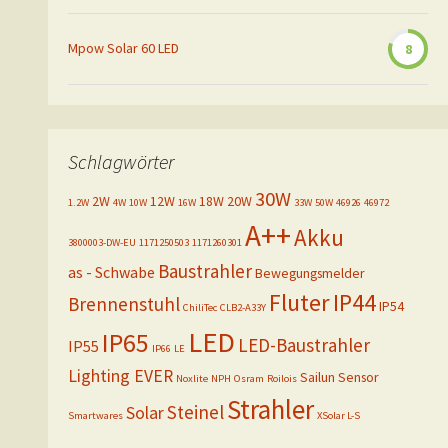
Mpow Solar 60 LED
8
Schlagwörter
30W
2W
12W
18W
20W
1.2W
4W
10W
16W
33W
50W
46926
46972
A++
Akku
3800003-DW-EU
1171250503
1171260301
Baustrahler
as - Schwabe
Bewegungsmelder
Fluter
IP44
Brennenstuhl
IP54
ChiliTec
CLB2-A33Y
LED
IP65
LED-Baustrahler
IP55
IP66
LE
Lighting EVER
Sailun
Sensor
Noxlite
NPH
Osram
Roilois
Strahler
Steinel
Solar
Smartwares
XSolar L-S