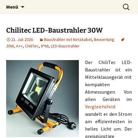
Zum
Suchen
Menü
Inhalt
nach:
springen
Chilitec LED-Baustrahler 30W
21. Juli 2026
Baustrahler mit Netzkabel
,
Bewertung
30W
,
A++
,
ChiliTec
,
IP66
,
LED-Baustrahler
Der ChiliTec LED-
Baustrahler ist ein
Mittelklassegerät mit
kompakten
Abmessungen. Von
allen Geräten im
Vergleichsfeld
wandelt er den Strom
am effizientesten in
helles Licht um. Der
preisgünstige