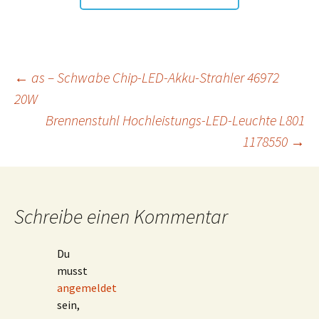
Beitragsnavigation
←
as – Schwabe Chip-LED-Akku-Strahler 46972
20W
Brennenstuhl Hochleistungs-LED-Leuchte L801
1178550
→
Schreibe einen Kommentar
Du
musst
angemeldet
sein,