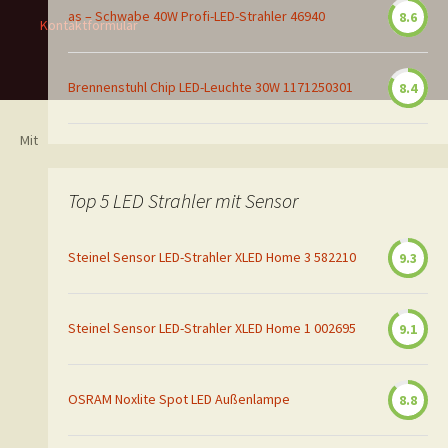
as – Schwabe 40W Profi-LED-Strahler 46940
8.6
Kontaktformular
Brennenstuhl Chip LED-Leuchte 30W 1171250301
8.4
Mit
Top 5 LED Strahler mit Sensor
Steinel Sensor LED-Strahler XLED Home 3 582210
9.3
Steinel Sensor LED-Strahler XLED Home 1 002695
9.1
OSRAM Noxlite Spot LED Außenlampe
8.8