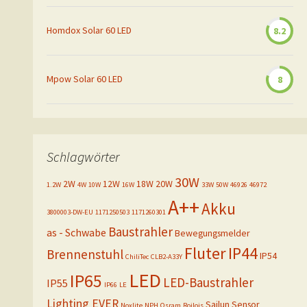
Homdox Solar 60 LED
8.2
Mpow Solar 60 LED
8
Schlagwörter
30W
2W
12W
18W
20W
1.2W
4W
10W
16W
33W
50W
46926
46972
A++
Akku
3800003-DW-EU
1171250503
1171260301
Baustrahler
as - Schwabe
Bewegungsmelder
Fluter
IP44
Brennenstuhl
IP54
ChiliTec
CLB2-A33Y
LED
IP65
LED-Baustrahler
IP55
IP66
LE
Lighting EVER
Sailun
Sensor
Noxlite
NPH
Osram
Roilois