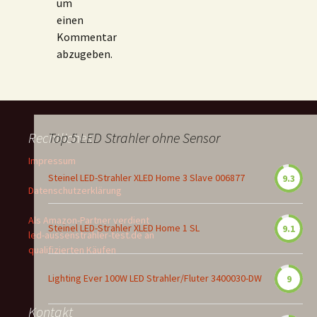
um
einen
Kommentar
abzugeben.
Rechtliches
Top 5 LED Strahler ohne Sensor
Impressum
Steinel LED-Strahler XLED Home 3 Slave 006877
9.3
Datenschutzerklärung
Als Amazon-Partner verdient
Steinel LED-Strahler XLED Home 1 SL
9.1
led-aussenstrahler-test.de an
qualifizierten Käufen
Lighting Ever 100W LED Strahler/Fluter 3400030-DW
9
Kontakt