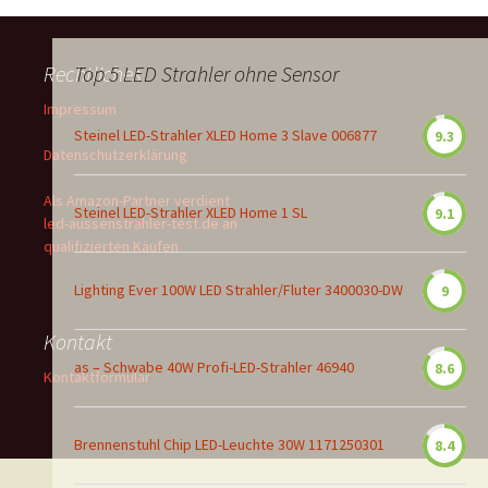
Rechtliches
Top 5 LED Strahler ohne Sensor
Impressum
Steinel LED-Strahler XLED Home 3 Slave 006877
9.3
Datenschutzerklärung
Als Amazon-Partner verdient
Steinel LED-Strahler XLED Home 1 SL
9.1
led-aussenstrahler-test.de an
qualifizierten Käufen
Lighting Ever 100W LED Strahler/Fluter 3400030-DW
9
Kontakt
as – Schwabe 40W Profi-LED-Strahler 46940
8.6
Kontaktformular
Brennenstuhl Chip LED-Leuchte 30W 1171250301
8.4