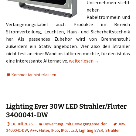
Unternehmen stellt
neben
Kabeltrommeln und
Verlängerungskabel auch Produkte im Bereich
Stromverteilung, Leuchten, Haus- und Sicherheitstechnik
her. Als passendes Zubehör wird von Brennenstuhl
außerdem ein Stativ angeboten. Wer also den Strahler
nicht fest an einer Wand installieren möchte, für den ist das
Brennenstuhl Chip LED-Leuchte
eine interessante Alternative.
weiterlesen
→
Kommentar hinterlassen
Lighting Ever 30W LED Strahler/Fluter
3400041-DW
18. Juli 2026
Bewertung
,
mit Bewegungsmelder
30W
,
3400041-DW
,
A++
,
Fluter
,
IP55
,
IP65
,
LED
,
Lighting EVER
,
Strahler