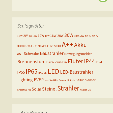
Schlagwörter
30W
2W
12W
18W
20W
1.2W
4W
10W
16W
33W
50W
46926
46972
A++
Akku
3800003-DW-EU
1171250503
1171260301
Baustrahler
as - Schwabe
Bewegungsmelder
Fluter
IP44
Brennenstuhl
IP54
ChiliTec
CLB2-A33Y
LED
IP65
LED-Baustrahler
IP55
IP66
LE
Lighting EVER
Sailun
Sensor
Noxlite
NPH
Osram
Roilois
Strahler
Steinel
Solar
Smartwares
XSolar L-S
Letzte Beiträge