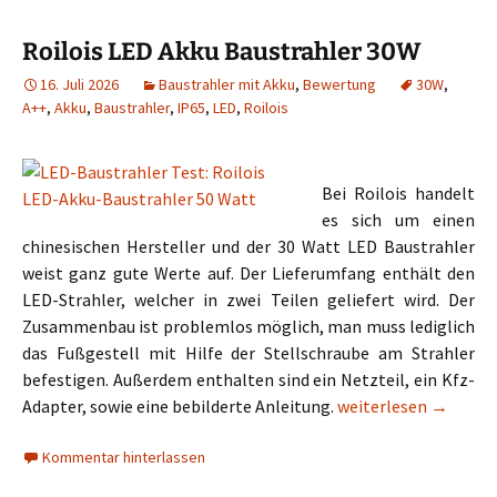
Roilois LED Akku Baustrahler 30W
16. Juli 2026
Baustrahler mit Akku
,
Bewertung
30W
,
A++
,
Akku
,
Baustrahler
,
IP65
,
LED
,
Roilois
Bei Roilois handelt
es sich um einen
chinesischen Hersteller und der 30 Watt LED Baustrahler
weist ganz gute Werte auf. Der Lieferumfang enthält den
LED-Strahler, welcher in zwei Teilen geliefert wird. Der
Zusammenbau ist problemlos möglich, man muss lediglich
das Fußgestell mit Hilfe der Stellschraube am Strahler
befestigen. Außerdem enthalten sind ein Netzteil, ein Kfz-
Roilois LED Akku Bau
Adapter, sowie eine bebilderte Anleitung.
weiterlesen
→
Kommentar hinterlassen