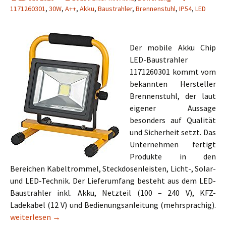
1171260301
,
30W
,
A++
,
Akku
,
Baustrahler
,
Brennenstuhl
,
IP54
,
LED
Der mobile Akku Chip
LED-Baustrahler
1171260301 kommt vom
bekannten Hersteller
Brennenstuhl, der laut
eigener Aussage
besonders auf Qualität
und Sicherheit setzt. Das
Unternehmen fertigt
Produkte in den
Bereichen Kabeltrommel, Steckdosenleisten, Licht-, Solar-
und LED-Technik. Der Lieferumfang besteht aus dem LED-
Baustrahler inkl. Akku, Netzteil (100 – 240 V), KFZ-
Ladekabel (12 V) und Bedienungsanleitung (mehrsprachig).
Brennenstuhl Akku Chip LED-Baustrahler 1171260301 30W
weiterlesen
→