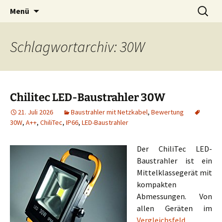
Zum
Suchen
Menü
Inhalt
nach:
springen
Schlagwortarchiv: 30W
Chilitec LED-Baustrahler 30W
21. Juli 2026
Baustrahler mit Netzkabel
,
Bewertung
30W
,
A++
,
ChiliTec
,
IP66
,
LED-Baustrahler
Der ChiliTec LED-
Baustrahler ist ein
Mittelklassegerät mit
kompakten
Abmessungen. Von
allen Geräten im
Vergleichsfeld