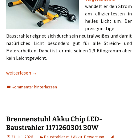
wandelt er den Strom
am effizientesten in
helles Licht um. Der
preisgünstige
Baustrahler eignet sich durch sein neutralweißes und damit
natürliches Licht besonders gut für alle Streich- und
Malerarbeiten. Dabei ist er mit seinen 2,9 Kilogramm aber
kein Leichtgewicht.
Chilitec LED-Baustrahler 30W
weiterlesen
→
Kommentar hinterlassen
Brennenstuhl Akku Chip LED-
Baustrahler 1171260301 30W
21. Juli 2026
Baustrahler mit Akku
,
Bewertung