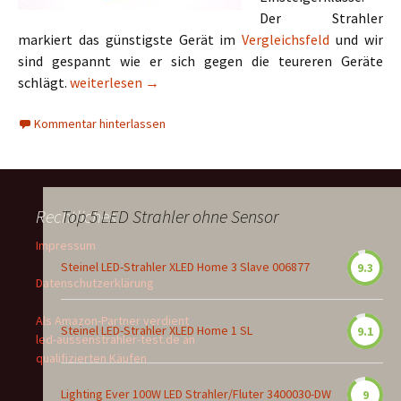
Der Strahler
markiert das günstigste Gerät im
Vergleichsfeld
und wir
sind gespannt wie er sich gegen die teureren Geräte
NPH LED-Baustrahler 20 Watt
schlägt.
weiterlesen
→
Kommentar hinterlassen
Rechtliches
Top 5 LED Strahler ohne Sensor
Impressum
Steinel LED-Strahler XLED Home 3 Slave 006877
9.3
Datenschutzerklärung
Als Amazon-Partner verdient
Steinel LED-Strahler XLED Home 1 SL
9.1
led-aussenstrahler-test.de an
qualifizierten Käufen
Lighting Ever 100W LED Strahler/Fluter 3400030-DW
9