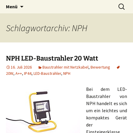
Zum
Suchen
Menü
Inhalt
nach:
springen
Schlagwortarchiv: NPH
NPH LED-Baustrahler 20 Watt
16. Juli 2026
Baustrahler mit Netzkabel
,
Bewertung
20W
,
A++
,
IP44
,
LED-Baustrahler
,
NPH
Bei dem LED-
Baustrahler von
NPH handelt es sich
um ein leichtes und
kompaktes Gerät
der
Einsteigerklasse.