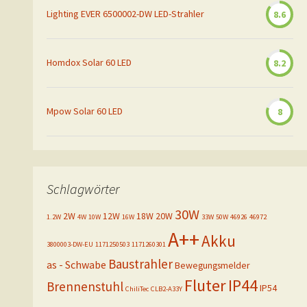
Lighting EVER 6500002-DW LED-Strahler
8.6
Homdox Solar 60 LED
8.2
Mpow Solar 60 LED
8
Schlagwörter
30W
2W
12W
18W
20W
1.2W
4W
10W
16W
33W
50W
46926
46972
A++
Akku
3800003-DW-EU
1171250503
1171260301
Baustrahler
as - Schwabe
Bewegungsmelder
Fluter
IP44
Brennenstuhl
IP54
ChiliTec
CLB2-A33Y