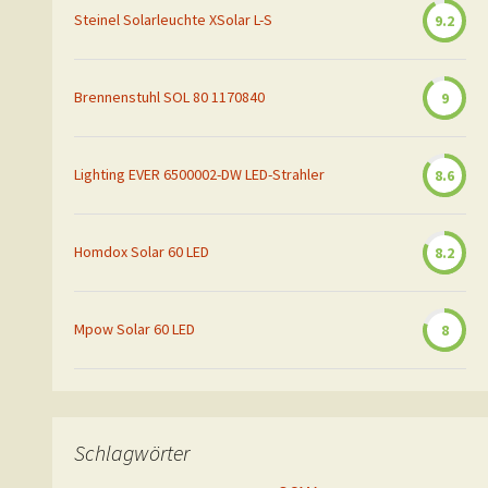
Steinel Solarleuchte XSolar L-S
9.2
Brennenstuhl SOL 80 1170840
9
Lighting EVER 6500002-DW LED-Strahler
8.6
Homdox Solar 60 LED
8.2
Mpow Solar 60 LED
8
Schlagwörter