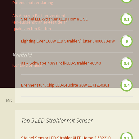
Datenschutzerklärung
Als Amazon-Partner verdient
Steinel LED-Strahler XLED Home 1 SL
9.1
led-aussenstrahler-test.de an
qualifizierten Käufen
Lighting Ever 100W LED Strahler/Fluter 3400030-DW
9
Kontakt
as – Schwabe 40W Profi-LED-Strahler 46940
8.6
Kontaktformular
Brennenstuhl Chip LED-Leuchte 30W 1171250301
8.4
Mit
Top 5 LED Strahler mit Sensor
Steinel Sensor LED-Strahler XLED Home 3 582210
9.3