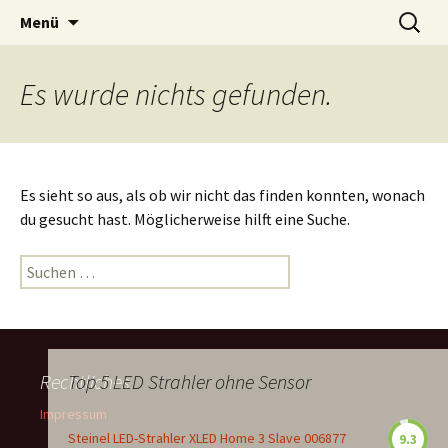
Zum
Suchen
Menü
Inhalt
nach:
springen
Es wurde nichts gefunden.
Es sieht so aus, als ob wir nicht das finden konnten, wonach
du gesucht hast. Möglicherweise hilft eine Suche.
Suchen
nach:
Rechtliches
Top 5 LED Strahler ohne Sensor
Impressum
Steinel LED-Strahler XLED Home 3 Slave 006877
9.3