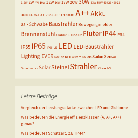
30W
2W
12W
18W
20W
1.2W
4W
10W
16W
33W
50W
46926
46972
A++
Akku
3800003-DW-EU
1171250503
1171260301
Baustrahler
as - Schwabe
Bewegungsmelder
Fluter
IP44
Brennenstuhl
IP54
ChiliTec
CLB2-A33Y
LED
IP65
LED-Baustrahler
IP55
IP66
LE
Lighting EVER
Sailun
Sensor
Noxlite
NPH
Osram
Roilois
Strahler
Steinel
Solar
Smartwares
XSolar L-S
Letzte Beiträge
Vergleich der Leistungsstärke zwischen LED und Glühbirne
Was bedeuten die Energieeffizienzklassen (A, A+, A++)
genau?
Was bedeutet Schutzart, z.B. IP44?